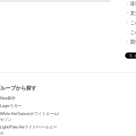
送
支
こ
こ
買
グループから探す
New新作
Lagerラガー
White Ale/Saisonホワイトエール/
セゾン
Light/Pale Aleライト/ペールエー
ル