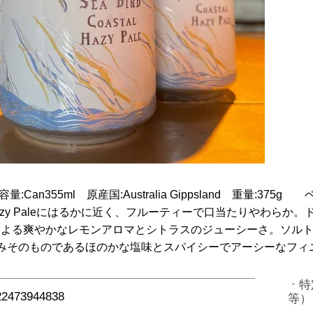
:5.2% 容量:Can355ml 原産国:Australia Gippsland 
zy Paleにはるかに近く、フルーティーで口当たりやわらか。
ipseによる爽やかなレモンアロマとシトラスのジューシーさ。ソ
みそのものであるほのかな塩味とスパイシーでアーシーなフィ
特
22473944838
等）