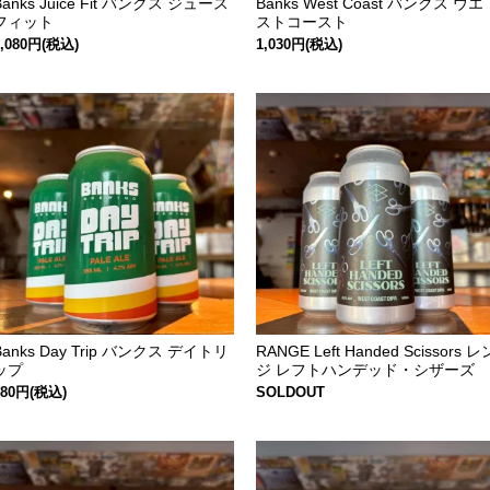
Banks Juice Fit バンクス ジュース
Banks West Coast バンクス ウエ
フィット
ストコースト
1,080円(税込)
1,030円(税込)
Banks Day Trip バンクス デイトリ
RANGE Left Handed Scissors レ
ップ
ジ レフトハンデッド・シザーズ
880円(税込)
SOLDOUT