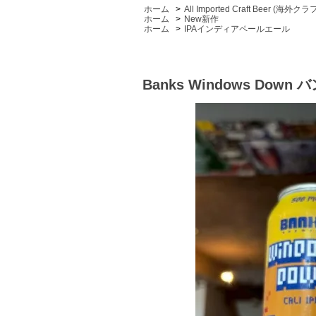
ホーム
>
All Imported Craft Beer (海外
ホーム
>
New新作
ホーム
>
IPAインディアペールエール
Banks Windows Do