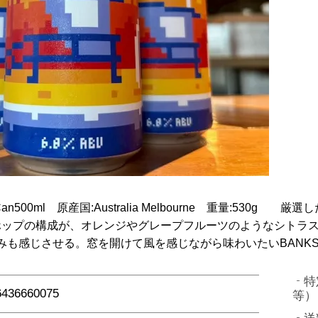
容量:Can500ml 原産国:Australia Melbourne 重量:530g 厳選
ognitoホップの構成が、オレンジやグレープフルーツのようなシ
みも感じさせる。窓を開けて風を感じながら味わいたいBANK
特
6436660075
等）