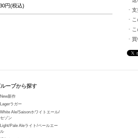
送
530円(税込)
支
こ
こ
買
グループから探す
New新作
Lagerラガー
White Ale/Saisonホワイトエール/
セゾン
Light/Pale Aleライト/ペールエー
ル