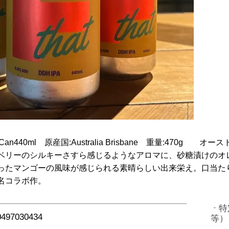
 容量:Can440ml 原産国:Australia Brisbane 重量:470
ベリーのシルキーさすら感じるようなアロマに、砂糖漬けのオ
ったマンゴーの風味が感じられる素晴らしい出来栄え。口当た
名コラボ作。
特
0497030434
等）