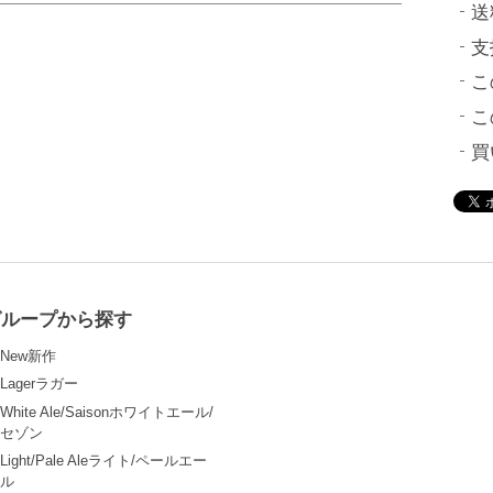
送
支
こ
こ
買
グループから探す
New新作
Lagerラガー
White Ale/Saisonホワイトエール/
セゾン
Light/Pale Aleライト/ペールエー
ル