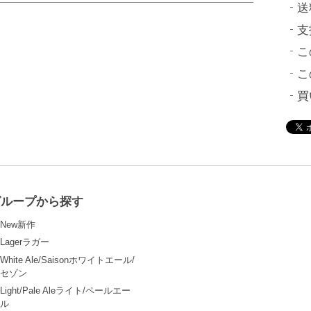
送
支
こ
こ
買
グループから探す
New新作
Lagerラガー
White Ale/Saisonホワイトエール/
セゾン
Light/Pale Aleライト/ペールエー
ル