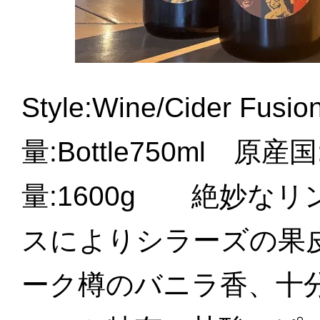
Style:Wine/Cider Fu
量:Bottle750ml 原産国:
量:1600g 絶妙な
スによりシラーズの果
ーク樽のバニラ香、十