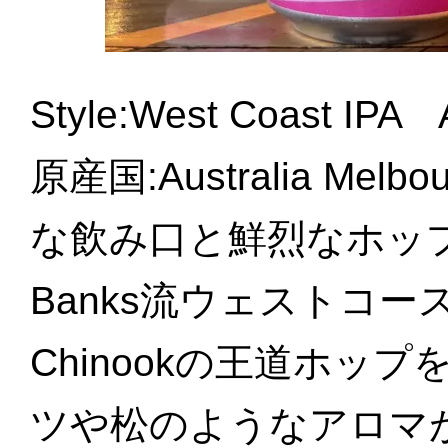
Style:West Coast I
原産国:Australia Me
な飲み口と鮮烈なホッ
Banks流ウェストコーストI
Chinookの王道ホッ
ツや松のようなアロマ